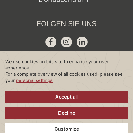
FOLGEN SIE UNS
Facebook
Instagram
Linkedin
GDS
Amadeus :
WV VIEDON
Sabre :
WV 38708
Galileo :
WV D2741
World Span :
WV VIEAD
Dhisco :
WV 36547
© 2026 ARCOTEL Donauzentrum Wien by Bookassist