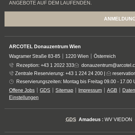
ANGEBOTE AUF DEM LAUFENDEN.
ANMELDUN
ADRESSE
ARCOTEL Donauzentrum Wien
Wagramer Straße 83-85
1220 Wien
Österreich
Rezeption:
+43 1 2022 333
donauzentrum@arcotel.
Zentrale Reservierung: +43 1 224 24 200
|
reservati
Reservierungszeiten: Montag bis Freitag 09.00 - 17.00 
Offene Jobs
GDS
Sitemap
Impressum
AGB
Daten
Einstellungen
GDS
Amadeus :
WV VIEDON