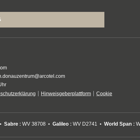
G
com
on.donauzentrum@arcotel.com
Uhr
schutzerklärung
Hinweisgeberplattform
Cookie
Sabre :
WV 38708
Galileo :
WV D2741
World Span :
W